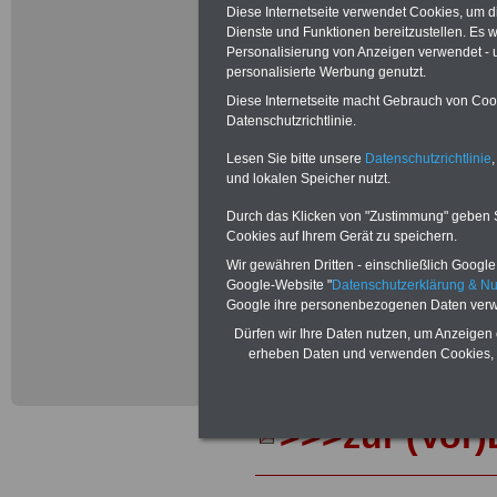
Diese Internetseite verwendet Cookies, um 
Beamtinnen un
Dienste und Funktionen bereitzustellen. Es
Personalisierung von Anzeigen verwendet - un
Bundes wegen
personalisierte Werbung genutzt.
Diese Internetseite macht Gebrauch von Cooki
amtsangemesse
Datenschutzrichtlinie.
Lesen Sie bitte unsere
Datenschutzrichtlinie
,
Teilweise 5-st
und lokalen Speicher nutzt.
für Beamtinne
Durch das Klicken von "Zustimmung" geben Sie
Cookies auf Ihrem Gerät zu speichern.
(mit Bahn, Pos
Wir gewähren Dritten - einschließlich Google -
Google-Website "
Datenschutzerklärung & N
Postbank) sow
Google ihre personenbezogenen Daten verw
Dürfen wir Ihre Daten nutzen, um Anzeigen 
durch die Neu
erheben Daten und verwenden Cookies, 
amtsangemesse
>>>zur (Vor)