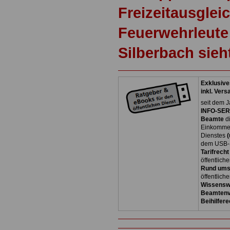
Freizeitausgleic
Feuerwehrleute
Silberbach sie
Exklusive
inkl. Ver
seit dem Ja
INFO-SERV
Beamte
di
Einkommen
Dienstes
(
dem USB-S
Tarifrecht
öffentlich
Rund ums
öffentlich
Wissensw
Beamtenv
Beihilfere