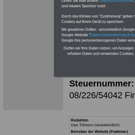
Lesen Sie bitte unsere
Datenschutzrichtlinie
,
und lokalen Speicher nutzt.
Tel:
0179 / 42 99
Durch das Klicken von "Zustimmung" geben Sie
Fax:
0201 / 87 7
Cookies auf Ihrem Gerät zu speichern.
Wir gewähren Dritten - einschließlich Google -
E-Mail:
infoser
Google-Website "
Datenschutzerklärung & N
Google ihre personenbezogenen Daten verw
informationen.
Dürfen wir Ihre Daten nutzen, um Anzeigen 
erheben Daten und verwenden Cookies, 
Gläubiger-ID (S
DE79ZZZ000013
Steuernummer:
08/226/54042 Fi
Redaktion
Uwe Tillmann (verantwortlich)
Betreiber der Website (Publisher)