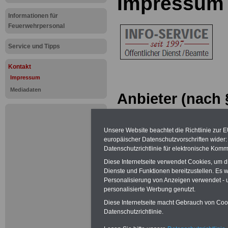
Impressum
Informationen für
Feuerwehrpersonal
Service und Tipps
Kontakt
Impressum
Mediadaten
Anbieter (nach 
Telemediengese
Unsere Website beachtet die Richtlinie zur 
INFO-SERVICE
europäischer Datenschutzvorschriften wide
Datenschutzrichtlinie für elektronische Komm
Öffentlicher Die
Diese Internetseite verwendet Cookies, um 
Dienste und Funktionen bereitzustellen. Es
Dipl. Verw. Uwe 
Personalisierung von Anzeigen verwendet - un
personalisierte Werbung genutzt.
Carl-Ludwig-Seeg
Diese Internetseite macht Gebrauch von Cooki
Datenschutzrichtlinie.
55232 Alzey