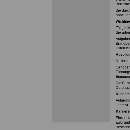
Berufsbea
Sie durch
hohe körp
Wichtig
Tätigkeit
Sie arbe
Aufgabe
Brandbek
Hilfelei
Ausbild
Mittlere
Gehobene
Führungs
Eignungs
Die Beza
Durchsch
Ruhesta
Aufgrund 
Jahren).
Karriere
Einsatzf
aufgrund 
Bestandte