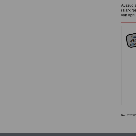
Auszug a
(Tjark N
von April
Red 20260