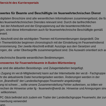
Übersicht des Karriereportals
wertes für Beamte und Beschäftigte im feuerwehrtechnischen Dienst
 digitalen Broschüre sind alle wesentlichen Informationen zusammengefasst, die fü
es feuerwehrtechnischen Dienstes relevant sind. Durch die tarifrechtlichen
 bei der Arbeitszeit und der Eingruppierung auf die beamtenrechtlichen
en, sind diese Informationen auch für feuerwehrtechnische Beschäftigte gemäß
evant.
n Abschnitt sind die wichtigsten Themen mit Kommentierungen dargestellt. Die
n Themenblöcke beginnen chronologisch mit der Einstellung im Feuerwehrdienst
Pensionierung. Der zweite Abschnitt enthält Auszüge aus den Gesetzen und
ngen, die unter Oberbegriffe zusammengefasst sind. Die Auswahl orientiert sich a
rtechnische Beamte wesentlichen Bestimmungen.
enswertes für Feuerwehrbeamte in Baden-Württemberg
ge sind die aktuellen Besoldungs- und Zulagentabellen beigefügt.
Zugang im ver.di-Mitgliedernetz kann auf der Internetseite der ver.di - Fachgruppe
r die aktualisierte Datei heruntergeladen werden. Änderungen werden in der
ion „Brandheiß“ der Landesfachgruppe Feuerwehr angekündigt.
ang ist schwer..., sollte unsere Zusammenstellung Fehler aufweisen, so bitten wir
rechen de Hinweise unter fg - feuerwehr@verdi.de. Hinweise und Anregungen sin
s willkommen.
PC-Stick befindet sich zudem ein Trailer der Landesfachgruppe Feuerwehr, der zur
erwerbung verwendet
ann.