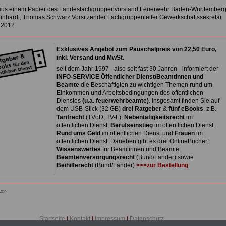
us einem Papier des Landesfachgruppenvorstand Feuerwehr Baden-Württember
einhardt, Thomas Schwarz Vorsitzender Fachgruppenleiter Gewerkschaftssekretär
 2012.
Exklusives Angebot zum Pauschalpreis von 22,50 Euro,
inkl. Versand und MwSt.
seit dem Jahr 1997 - also seit fast 30 Jahren - informiert der
INFO-SERVICE Öffentlicher Dienst/Beamtinnen und
Beamte
die Beschäftigten zu wichtigen Themen rund um
Einkommen und Arbeitsbedingungen des öffentlichen
Dienstes
(u.a. feuerwehrbeamte)
. Insgesamt finden Sie auf
dem USB-Stick (32 GB)
drei Ratgeber
&
fünf eBooks
, z.B.
Tarifrecht
(TVöD, TV-L),
Nebentätigkeitsrecht
im
öffentlichen Dienst,
Berufseinstieg
im öffentlichen Dienst,
Rund ums Geld
im öffentlichen Dienst und
Frauen
im
öffentlichen Dienst. Daneben gibt es drei OnlineBücher:
Wissenswertes
für Beamtinnen und Beamte,
Beamtenversorgungsrecht
(Bund/Länder) sowie
Beihilferecht
(Bund/Länder)
>>>zur Bestellung
402
Startseite
|
Kontakt
|
Impressum
|
Datenschutz