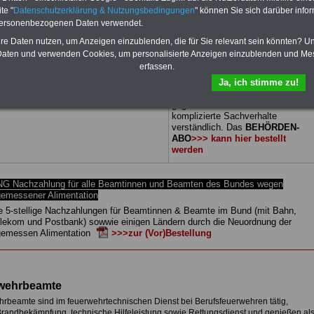
Ratgebern für nur 25,00 Euro:
te "
Datenschutzerklärung & Nutzungsbedingungen
" können Sie sich darüber infor
Wissenswertes
für Beamtinnen
personenbezogenen Daten verwendet.
und Beamte,
Beamtenversor-
gungsrecht
in Bund und Ländern
hre Daten nutzen, um Anzeigen einzublenden, die für Sie relevant sein könnten? U
und
Beihilferecht
in Bund und
aten und verwenden Cookies, um personalisierte Anzeigen einzublenden und Me
Ländern. Auch für den Bereich der
erfassen.
Feuerwehr geeignet (u.a.
Ja, ich stimme zu!
feuerwehrbeamte.de
).
Alle
Publikationen sind übersichtlich
gegliedert und erläutern auch
komplizierte Sachverhalte
verständlich.
Das
BEHÖRDEN-
ABO
>>> kann hier bestellt
werden
 Nachzahlung für alle Beamtinnen und Beamten des Bundes wegen
emessener Alimentation
e 5-stellige Nachzahlungen für Beamtinnen & Beamte im Bund (mit Bahn,
elekom und Postbank) sowwie einigen Ländern durch die Neuordnung der
emessen Alimentation
>>>zur (Vor)Bestellung
wehrbeamte
rbeamte sind im feuerwehrtechnischen Dienst bei Berufsfeuerwehren tätig,
Brandbekämpfung, technische Hilfeleistung sowie Rettungsdienst und genießen al