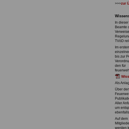
>>>
zur 
Wissens
In dieser
Beamte d
Verweise
Regelung
TVöD rel
Im erste
einzelne
bis zur 
Verordnu
den für
feuerweh
Wiss
Als Anla
Über den 
Feuerweh
Publikat
Aller Anf
um entsp
ebenfall
Auf dem 
Mitglied
werden k