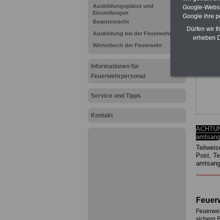
Ausbildungsplätze und
Google-Websi
Einstellungen
Google ihre 
Beamtenrecht
Dürfen wir I
Ausbildung bei der Feuerwehr
erheben D
Wörterbuch der Feuerwehr
Informationen für
Feuerwehrpersonal
Service und Tipps
Kontakt
.
ACHTUNG
amtsang
Teilweis
Post, T
amtsang
Feuer
Feuerweh
sichern 