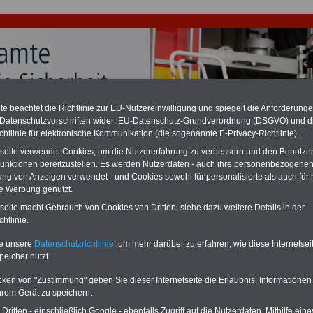
e beachtet die Richtlinie zur EU-Nutzereinwilligung und spiegelt die Anforderung
 Datenschutzvorschriften wider: EU-Datenschutz-Grundverordnung (DSGVO) und d
chzahlung für Beamte auch im Ruhestand (zu geringe Alimentation)
chtlinie für elektronische Kommunikation (die sogenannte E-Privacy-Richtlinie).
desverfassungsgericht hat die Berliner Landesbesoldung für verfassungs-
rklärt (Berlin muss bis
März 2027 eine Neuregelung der Besoldung
tseite verwendet Cookies, um die Nutzererfahrung zu verbessern und den Benutze
eßen). Auch beim Bund (Beamte & Ruhestandsbeamte) gibt es teilweise
unktionen bereitzustellen. Es werden Nutzerdaten - auch ihre personenbezogenen
chzahlungen (Medienberichten zufolge liegt diese für
alle (!) Beamte
ung von Anzeigen verwendet - und Cookies sowohl für personalisierte als auch für 
en
mind. 3.000 und 13.000 Euro
, Der INFO-SERVICE gibt hierzu eine
te Werbung genutzt.
re heraus, die unmittelbar nach dem Beschluss des Gesetzentwurfs der
gierung vorgelegt wird - im II. Quartal.2026 >>>
zur (Vor)Bestellung
tseite macht Gebrauch von Cookies von Dritten, siehe dazu weitere Details in der
schüre
.
htlinie.
te unsere
Datenschutzrichtlinie
, um mehr darüber zu erfahren, wie diese Internetse
peicher nutzt.
ehrbeamte: Wissenswertes für Beschäftigte im
wehrtechnischen Dienst
cken von "Zustimmung" geben Sie dieser Internetseite die Erlaubnis, Informationen
hrem Gerät zu speichern.
BEHÖRDEN-ABO
mit drei
Neu aufgelegt: März 2025
ritten - einschließlich Google - ebenfalls Zugriff auf die Nutzerdaten. Mithilfe eine