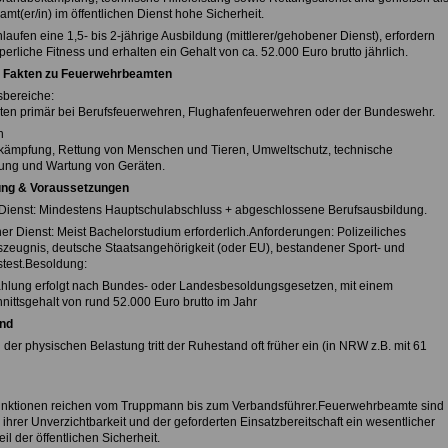
mt(er/in) im öffentlichen Dienst hohe Sicherheit.
laufen eine 1,5- bis 2-jährige Ausbildung (mittlerer/gehobener Dienst), erfordern
erliche Fitness und erhalten ein Gehalt von ca. 52.000 Euro brutto jährlich.
e Fakten zu Feuerwehrbeamten
sbereiche:
iten primär bei Berufsfeuerwehren, Flughafenfeuerwehren oder der Bundeswehr.
n
ämpfung, Rettung von Menschen und Tieren, Umweltschutz, technische
stung und Wartung von Geräten.
ung & Voraussetzungen
r Dienst: Mindestens Hauptschulabschluss + abgeschlossene Berufsausbildung.
r Dienst: Meist Bachelorstudium erforderlich.Anforderungen: Polizeiliches
zeugnis, deutsche Staatsangehörigkeit (oder EU), bestandener Sport- und
test.Besoldung:
hlung erfolgt nach Bundes- oder Landesbesoldungsgesetzen, mit einem
nittsgehalt von rund 52.000 Euro brutto im Jahr
nd
der physischen Belastung tritt der Ruhestand oft früher ein (in NRW z.B. mit 61
unktionen reichen vom Truppmann bis zum Verbandsführer.Feuerwehrbeamte sind
ihrer Unverzichtbarkeit und der geforderten Einsatzbereitschaft ein wesentlicher
il der öffentlichen Sicherheit.