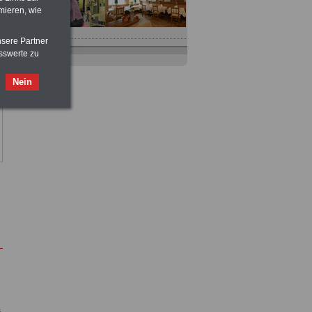
mieren, wie
nsere Partner
sswerte zu
Nein
s