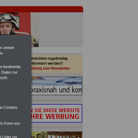
en zweier
ie
Sie möchten regelmäßig
informiert werden?
rn bestimmte
Anmeldung zum Newsletter
 Daten zur
nicht
ite Cookies
 in Form von
s Links zur