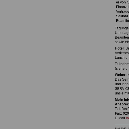
er von 
Finanzdi
Vorträge
Sektor/D
Beamtin
Tagungs
Unterlag
Beamtenv
sowie ein
Hotel:
Un
Verkehrs
Lunch un
Teilnehm
(siehe un
Weiterer
Das Semi
und Inha
SERVICE 
uns einfa
Mehr Inf
Ansprec
Telefon
0
Fax:
020
E-Mail
i
Red 202511