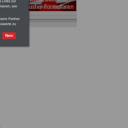
s Links zur
mieren, wie
nsere Partner
sswerte zu
Nein
n