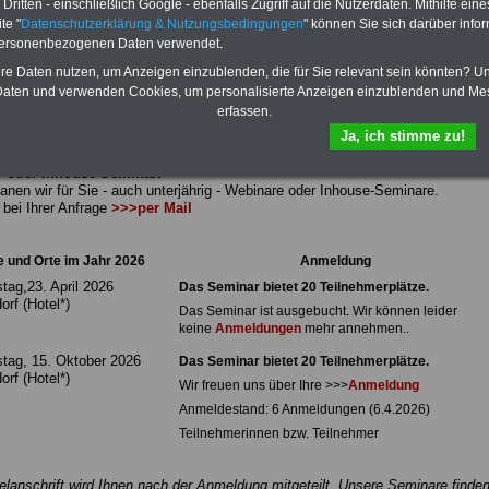
ritten - einschließlich Google - ebenfalls Zugriff auf die Nutzerdaten. Mithilfe eine
are zum Beamtenversorgungsrecht
te "
Datenschutzerklärung & Nutzungsbedingungen
" können Sie sich darüber infor
nare finden jeweils in ausgewählten Hotels in unmittelbarrer Nähe des
personenbezogenen Daten verwendet.
hofs in Düsseldorf statt.
hre Daten nutzen, um Anzeigen einzublenden, die für Sie relevant sein könnten? U
st jeweils um 9.30 Uhr. Das Ende ist für 16.30 Uhr vorgesehen.
aten und verwenden Cookies, um personalisierte Anzeigen einzublenden und Me
erfassen.
ie Seminar-Termine für das Jahr 2026.
Ja, ich stimme zu!
 oder Inhouse-Seminar:
anen wir für Sie - auch unterjährig - Webinare oder Inhouse-Seminare.
bei Ihrer Anfrage
>>>per Mail
 und Orte im Jahr 2026
Anmeldung
tag,23. April 2026
Das Seminar bietet 20 Teilnehmerplätze.
orf (Hotel*)
Das Seminar ist ausgebucht. Wir können leider
keine
Anmeldungen
mehr annehmen..
tag, 15. Oktober 2026
Das Seminar bietet 20 Teilnehmerplätze.
orf (Hotel*)
Wir freuen uns über Ihre >>>
Anmeldung
Anmeldestand: 6 Anmeldungen (6.4.2026)
Teilnehmerinnen bzw. Teilnehmer
elanschrift wird Ihnen nach der Anmeldung mitgeteilt. Unsere Seminare finde