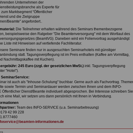
führenden Unternehmen der
enstleistungsbranche als Experte für
 zum Marktsegment "Öffentlicher
ienst und die Zielgruppe
nen/Beamte" angefordert..
material:
Die Teilnehmer erhalten während des Seminars themenbezogene
en, beispielsweise den Ratgeber "Die Beamtenversorgung" mit dem Wortlaut des
ersorgungsgesetzes (BeamtVG). Daneben wird ein Folienvortrag ausgehändigt
e Liste mit Hinweisen auf vertiefende Fachliteratur.
sere Seminare finden nur in ausgesuchten Seminarhotels mit günstiger
anbindung statt. Tagungsverpflegung ist im Preis enthalten (Kaffee am Vormittag,
d Nachmittagskaffee mit Kuchen).
ergebühr: 245 Euro (zzgl. der gesetzlichen MwSt.)
inkl. Tagungsverpflegung
ter "Hotel").
 SeminarService:
nar ist auch als "Inhouse-Schulung" buchbar. Gerne auch als Fachvortrag. Theme
lte sowie Termin und Seminardauer werden zwischen Ihnen und dem INFO-
Öffentlicher Dienst/Beamte individuell abgesprochen. Bei Interesse schreiben Sie
ch eine Mail, wir setzen uns dann persönlich mit Ihnen in Verbindung.
ormationen
hpartner:
Team des INFO-SERVICE (u.a. Seminarbetreuung)
179 42 99 228
1.8777460
nfoservice@beamten-informationen.de
23