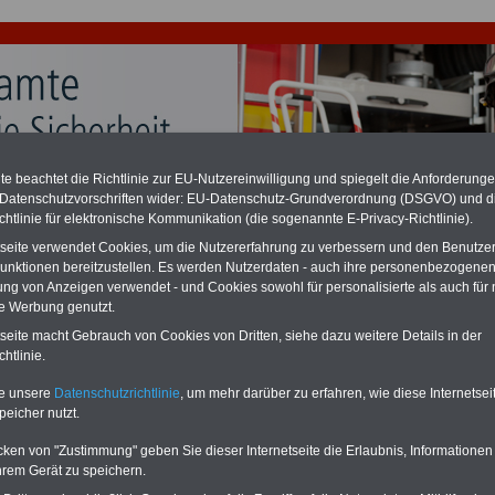
e beachtet die Richtlinie zur EU-Nutzereinwilligung und spiegelt die Anforderung
 Datenschutzvorschriften wider: EU-Datenschutz-Grundverordnung (DSGVO) und d
chzahlung für Beamte auch im Ruhestand (zu geringe Alimentation)
desverfassungsgericht hat die Berliner Landesbesoldung für verfassungs-
chtlinie für elektronische Kommunikation (die sogenannte E-Privacy-Richtlinie).
rklärt (Berlin muss bis
März 2027 eine Neuregelung der Besoldung
tseite verwendet Cookies, um die Nutzererfahrung zu verbessern und den Benutze
eßen). Auch beim Bund (Beamte & Ruhestandsbeamte) gibt es teilweise
unktionen bereitzustellen. Es werden Nutzerdaten - auch ihre personenbezogenen
chzahlungen (Medienberichten zufolge liegt diese für
alle (!) Beamte
ung von Anzeigen verwendet - und Cookies sowohl für personalisierte als auch für 
en
mind. 3.000 und 13.000 Euro
, Der INFO-SERVICE gibt hierzu eine
re heraus, die unmittelbar nach dem Beschluss des Gesetzentwurfs der
te Werbung genutzt.
gierung vorgelegt wird - im II. Quartal.2026 >>>
zur (Vor)Bestellung
tseite macht Gebrauch von Cookies von Dritten, siehe dazu weitere Details in der
schüre
.
htlinie.
te unsere
Datenschutzrichtlinie
, um mehr darüber zu erfahren, wie diese Internetse
peicher nutzt.
AR-SERVICE: Beamtenversorgung - praxisnah - kompeten
nehmerorientiert - Termine 2026
cken von "Zustimmung" geben Sie dieser Internetseite die Erlaubnis, Informationen
hrem Gerät zu speichern.