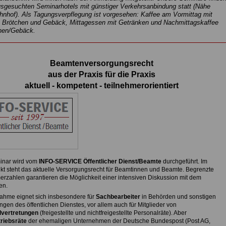
usgesuchten Seminarhotels mit günstiger Verkehrsanbindung statt (Nähe
nhof). Als Tagungsverpflegung ist vorgesehen: Kaffee am Vormittag mit
n Brötchen und Gebäck, Mittagessen mit Getränken und Nachmittagskaffee
hen/Gebäck.
Beamtenversorgungsrecht
aus der Praxis für die Praxis
aktuell - kompetent - teilnehmerorientiert
inar wird vom
INFO-SERVICE Öffentlicher Dienst/Beamte
durchgeführt. Im
nkt steht das aktuelle Versorgungsrecht für Beamtinnen und Beamte. Begrenzte
erzahlen garantieren die Möglichkeit einer intensiven Diskussion mit dem
en.
nahme eignet sich insbesondere für
Sachbearbeiter
in Behörden und sonstigen
ngen des öffentlichen Dienstes, vor allem auch für Mitglieder von
lvertretungen
(freigestellte und nichtfreigestellte Personalräte). Aber
riebsräte
der ehemaligen Unternehmen der Deutsche Bundespost (Post AG,