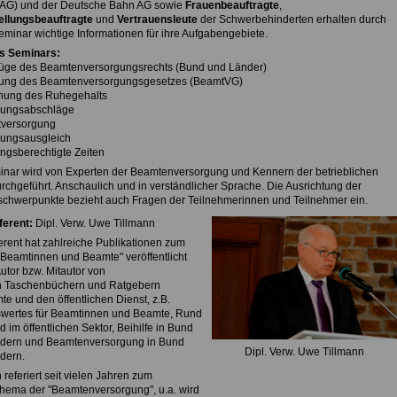
AG) und der Deutsche Bahn AG sowie
Frauenbeauftragte
,
ellungsbeauftragte
und
Vertrauensleute
der Schwerbehinderten erhalten durch
eminar wichtige Informationen für ihre Aufgabengebiete.
es Seminars:
üge des Beamtenversorgungsrechts (Bund und Länder)
rung des Beamtenversorgungsgesetzes (BeamtVG)
nung des Ruhegehalts
gungsabschläge
tversorgung
gungsausgleich
ungsberechtigte Zeiten
nar wird von Experten der Beamtenversorgung und Kennern der betrieblichen
urchgeführt. Anschaulich und in verständlicher Sprache. Die Ausrichtung der
chwerpunkte bezieht auch Fragen der Teilnehmerinnen und Teilnehmer ein.
ferent:
Dipl. Verw. Uwe Tillmann
rent hat zahlreiche Publikationen zum
Beamtinnen und Beamte" veröffentlicht
Autor bzw. Mitautor von
n Taschenbüchern und Ratgebern
te und den öffentlichen Dienst, z.B.
wertes für Beamtinnen und Beamte, Rund
 im öffentlichen Sektor, Beihilfe in Bund
dern und Beamtenversorgung in Bund
Dipl. Verw. Uwe Tillmann
dern.
 referiert seit vielen Jahren zum
thema der "Beamtenversorgung", u.a. wird