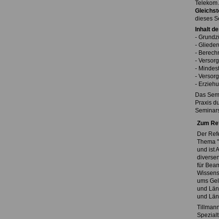
Telekom 
Gleichst
dieses S
Inhalt d
- Grundz
- Gliede
- Berech
- Versor
- Mindes
- Versor
- Erzieh
Das Semi
Praxis d
Seminars
Zum Re
Der Refe
Thema "
und ist 
diverse
für Beam
Wissens
ums Geld
und Län
und Län
Tillmann
Spezial