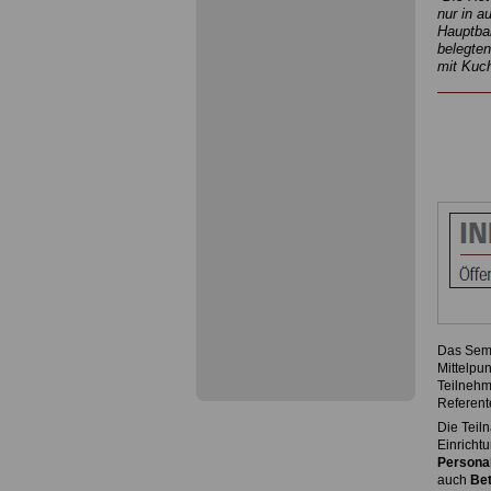
nur in a
Hauptbah
belegte
mit Kuc
Das Sem
Mittelpu
Teilnehm
Referent
Die Teil
Einrichtu
Persona
auch
Bet