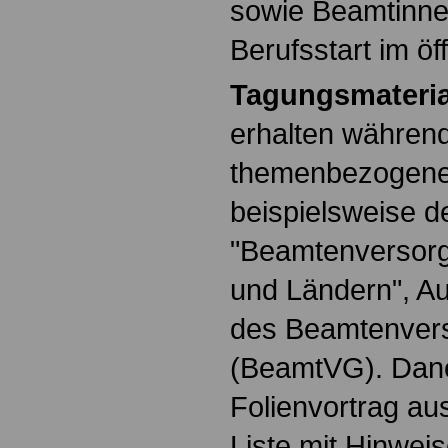
sowie Beamtinne
Berufsstart im öf
Tagungsmateria
erhalten währen
themenbezogene
beispielsweise 
"Beamtenversorg
und Ländern", A
des Beamtenver
(BeamtVG). Dane
Folienvortrag au
Liste mit Hinwei