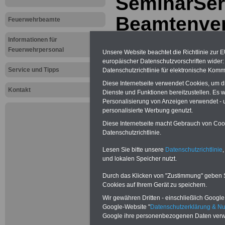
SeminarSer
Beamtenve
Feuerwehrbeamte
Donnerstag,
Informationen für
Feuerwehrpersonal
Unsere Website beachtet die Richtlinie zur 
in Düsseldo
europäischer Datenschutzvorschriften wide
Service und Tipps
Datenschutzrichtlinie für elektronische Komm
Diese Internetseite verwendet Cookies, um 
Kontakt
Dienste und Funktionen bereitzustellen. Es
Personalisierung von Anzeigen verwendet - un
SeminarSer
personalisierte Werbung genutzt.
Diese Internetseite macht Gebrauch von Cooki
Beamtenver
Datenschutzrichtlinie.
Lesen Sie bitte unsere
Datenschutzrichtlinie
,
Termin: Donners
und lokalen Speicher nutzt.
Durch das Klicken von "Zustimmung" geben Sie
Ort: Düsseld
Cookies auf Ihrem Gerät zu speichern.
Wir gewähren Dritten - einschließlich Google -
Hotel: in der N
Google-Website "
Datenschutzerklärung & N
Google ihre personenbezogenen Daten verw
Düsseldorf