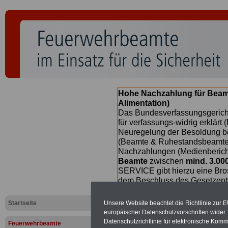
Hohe Nachzahlung für Beam
Alimentation)
Das Bundesverfassungsgericht
für verfassungs-widrig erklärt 
Neuregelung der Besoldung b
(Beamte & Ruhestandsbeamte) 
Nachzahlungen (Medienberichte
Beamte
zwischen
mind. 3.00
SERVICE gibt hierzu eine Bros
dem Beschluss des Gesetzentw
wird - im II. Quartal.2026 >>>
Startseite
Unsere Website beachtet die Richtlinie zur 
europäischer Datenschutzvorschriften wide
Datenschutzrichtlinie für elektronische Komm
Feuerwehrbeamte