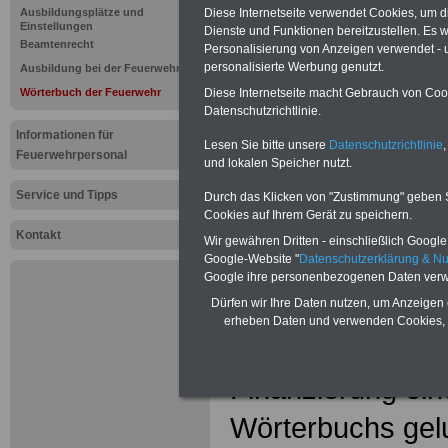
Einsatz-Wö
Ausbildungsplätze und
Diese Internetseite verwendet Cookies, um 
Einstellungen
Dienste und Funktionen bereitzustellen. Es
Stadt Arns
Beamtenrecht
Personalisierung von Anzeigen verwendet - un
personalisierte Werbung genutzt.
Ausbildung bei der Feuerwehr
Wörterbuch der Feuerwehr
Diese Internetseite macht Gebrauch von Cooki
...
Datenschutzrichtlinie.
Informationen für
DIE FEUERWEH
Lesen Sie bitte unsere
Datenschutzrichtlinie
,
Feuerwehrpersonal
und lokalen Speicher nutzt.
ARNSBERG
Service und Tipps
Durch das Klicken von "Zustimmung" geben Sie
Cookies auf Ihrem Gerät zu speichern.
hat dem Innenmi
Kontakt
Wir gewähren Dritten - einschließlich Google -
Google-Website "
Datenschutzerklärung & N
Nordrhein-Westfa
Google ihre personenbezogenen Daten verw
dem NRW-Projek
Dürfen wir Ihre Daten nutzen, um Anzeigen 
erheben Daten und verwenden Cookies, 
„FeuerwEHRensac
Finanzierung ein
Wörterbuchs gelu